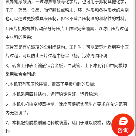
氯异氰尿酸钠，三过滤异氰酸等化学片，也可用于抑制其他化学，
电子，药品，食品，陶瓷颗粒或粉末，环，球形和各种形状的片剂
也可以通过更换模具来压制，但它不适合压制湿的和粘性的材料。
1.压片机的机械传动部分与压片工作室完全隔离，以防止压片过程
中材料的污染;
压片室是有机玻璃的全封闭结构。工作时，可以清楚地看到整个压
片过程，可以防止压片过程中粉尘飞扬，污染周围环境;
3，转盘工作表面镶嵌钛合金板，冲裁管，上下冲孔钉和中间模均
采用钛合金制成;
4.本机配有预压轮装置，提高了平板电脑的质量;
5，本机采用四柱结构，运行稳定性好，运行稳定;
6，本机电机由变频器控制，速度可根据实际生产要求在允许范围
内无级调节。
7，本机配有脱模剂自动释放装置，适用于难以脱模，粘稠的物
料。