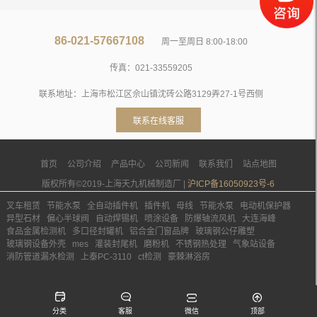
86-021-57667108
周一至周日 8:00-18:00
传真：021-33559205
联系地址：上海市松江区佘山镇沈砖公路3129弄27-1号西侧
联系在线客服
首页
公司介绍
产品中心
公司新闻
联系我们
站点地图
版权所有©2019-上海天九机械制造厂 |
沪ICP备16050923号-6
叉车租赁
节能水泵
全自动插件机
插件机
母线
节能水泵
电动机保护器
异型石材
偏心半球阀
自动焊锡机
喷涂设备
防爆轴流风机
大连海峰
食品金属检测机
多口径封罐机
铝合金门窗品牌
玻璃钢公仔雕塑
玻璃钢设备外壳
mes
灌装封尾机
磨粉机
不锈钢热处理
气象站设备
消防管道漏水检测
上泰PC-3110
ct检测
豪棘淋浴房
分类
客服
微信
顶部