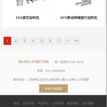
ZKS真空加料机
NTS移动伸缩提升加料机
1
2
3
4
5
6
7
>
>>
86-021-57667108
周一至周日 8:00-18:00
传真：021-33559205
联系地址：上海市松江区佘山镇沈砖公路3129弄27-1号西侧
联系在线客服
首页
公司介绍
产品中心
公司新闻
联系我们
站点地图