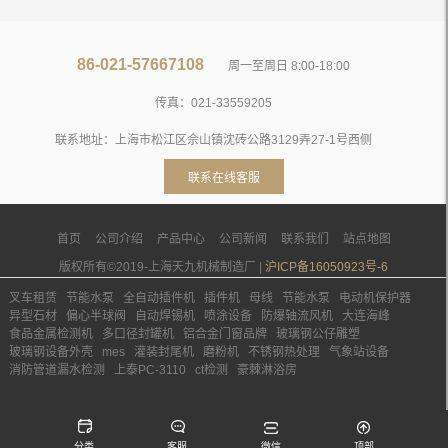
86-021-57667108
周一至周日 8:00-18:00
传真：021-33559205
联系地址：上海市松江区佘山镇沈砖公路3129弄27-1号西侧
联系在线客服
首页
公司介绍
产品中心
公司新闻
联系我们
站点地图
版权所有©2019-上海天九机械制造厂 |
沪ICP备16050923号-6
叉车租赁
节能水泵
全自动插件机
插件机
母线
节能水泵
电动机保护器
异型石材
偏心半球阀
自动焊锡机
喷涂设备
防爆轴流风机
大连海峰
食品金属检测机
多口径封罐机
铝合金门窗品牌
玻璃钢公仔雕塑
玻璃钢设备外壳
mes
灌装封尾机
磨粉机
不锈钢热处理
气象站设备
消防管道漏水检测
上泰PC-3110
ct检测
豪棘淋浴房
分类
客服
微信
顶部