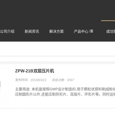
公司介绍
新闻资讯
解决方案
产品中心
成功
ZPW-21B双层压片机
发布时间：2019/03/22
浏览次数：3567
主要用途: 本机是按照GMP设计制造的,用于颗粒状原料制成
压制圆形片以外,还能压制异形片、双层片、环形片等。同时运转、