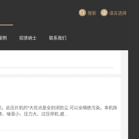
搜索
语言选择
案例
招贤纳士
联系我们
粉状。此压片机的*大优点是全封闭防尘,可以全隔绝污染。本机除
噪音小、压力大、过压停机,避...