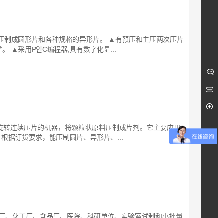
原料压制成圆形片和各种规格的异形片。 ▲有预压和主压两次压片
 ▲采用P인C编程器,具有数字化显...
式自动旋转连续压片的机器，将颗粒状原料压制成片剂。它主要应用
据订货要求，能压制圆片、异形片、...
药厂、化工厂、食品厂、医院、科研单位、实验室试制和小批量