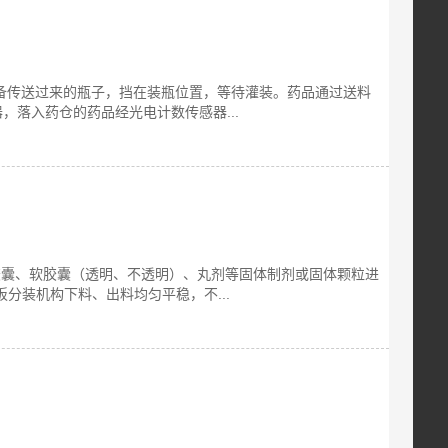
备传送过来的瓶子，挡在装瓶位置，等待灌装。药品通过送料
落入药仓的药品经光电计数传感器...
胶囊、软胶囊（透明、不透明）、丸剂等固体制剂或固体颗粒进
板分装机构下料、出料均匀平稳，不...