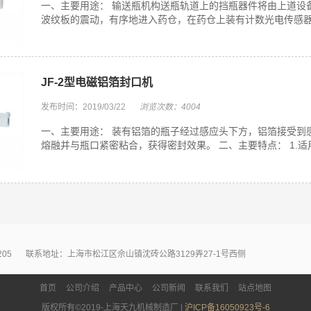
一、主要用途： 输送瓶机构送瓶轨道上的挡瓶器件将由上道设
波纹板的震动，有序地进入药仓，在药仓上装有计数光电传感器，
JF-2型电磁铝箔封口机
发布时间：2019/03/22
浏览次数：4004
一、主要用途： 装有铝箔的瓶子经过感应头下方，铝箔接受到
熔融并与瓶口紧密粘合，获得密封效果。 二、主要特点： 1.适
205
联系地址：上海市松江区佘山镇沈砖公路3129弄27-1号西侧
首页
公司介绍
产品中心
公司新闻
联系我们
站点地图
版权所有©2019-上海天九机械制造厂 |
沪ICP备16050923号-6