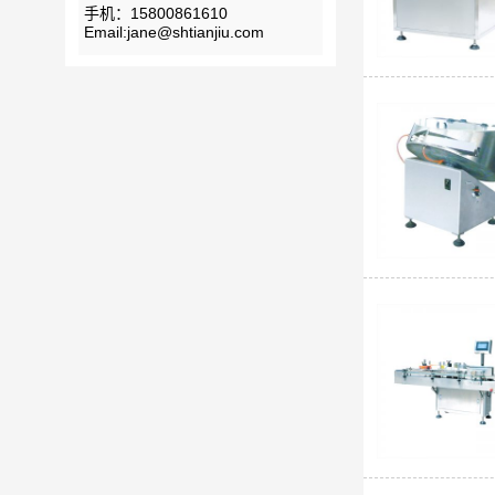
手机：15800861610
Email:jane@shtianjiu.com