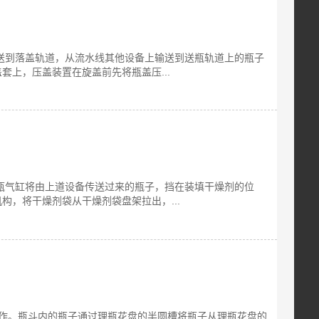
送到落盖轨道，从流水线其他设备上输送到送瓶轨道上的瓶子
上，压盖装置在旋盖前先将瓶盖压...
瓶气缸将由上道设备传送过来的瓶子，挡在装填干燥剂的位
，将干燥剂袋从干燥剂袋盘架拉出，...
工作。瓶斗内的瓶子通过理瓶花盘的半圆槽将瓶子从理瓶花盘的