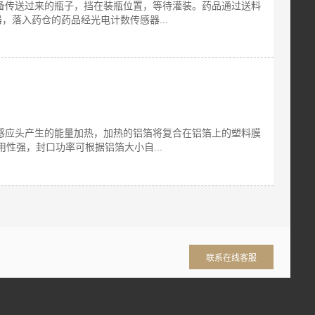
备传送过来的瓶子，挡在装瓶位置，等待灌装。药品通过送料
落入药仓的药品经光电计数传感器...
感应头产生的能量加热，加热的铝箔将复合在铝箔上的塑料膜
用性强，封口功率可根据铝箔大小自...
联系在线客服