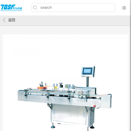
首页
/
产品中心
/
包装设备
/
多功能瓶装线
/
JF-201胶粘剂圆形贴纸侧面
返回