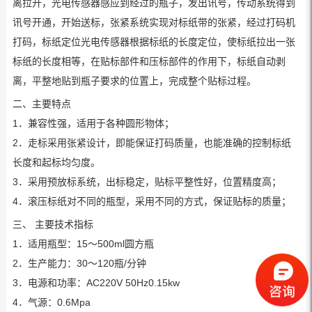
离拉开，光电传感器感应到经过的瓶子，发出讯号，传动系统得到
讯号开通，开始送标，张紧系统实现对标纸带的张紧，经过打码机
打码，标纸定位光电传感器根据标纸的长度定位，使标纸拉出一张
标纸的长度相等，在贴标部件和压标部件的作用下，标纸自动剥
离，平整地贴到瓶子要求的位置上，完成整个贴标过程。
二、主要特点
1．兼容性强，适用于各种圆形物体；
2．走标采用张紧设计，即能保证打码质量，也能准确的控制标纸
长度和起标均匀度。
3．采用预放标系统，出标稳定，贴标平整性好，位置精度高；
4．滚压标纸对不同的瓶型，采用不同的方式，保证贴标的质量；
三、 主要技术指标
1．适用瓶型：15～500ml圆方瓶
2．生产能力：30～120瓶/分钟
3．电源和功率：AC220V 50Hz0.15kw
4．气源：0.6Mpa