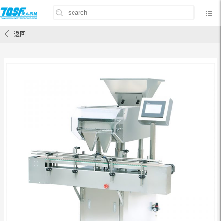
首页
/
产品中心
/
包装设备
/
多功能瓶装线
/
JF-16电子计数机
返回