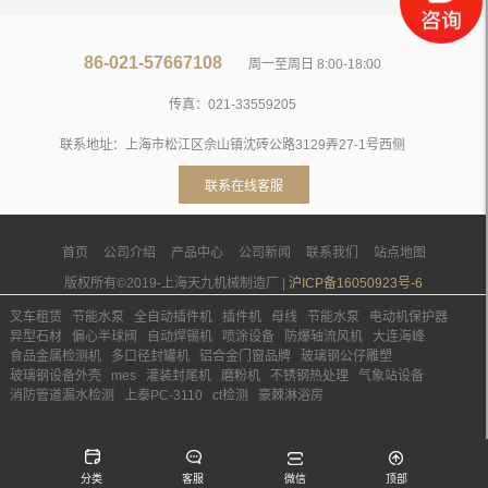
86-021-57667108
周一至周日 8:00-18:00
传真：021-33559205
联系地址：上海市松江区佘山镇沈砖公路3129弄27-1号西侧
联系在线客服
首页
公司介绍
产品中心
公司新闻
联系我们
站点地图
版权所有©2019-上海天九机械制造厂 |
沪ICP备16050923号-6
叉车租赁
节能水泵
全自动插件机
插件机
母线
节能水泵
电动机保护器
异型石材
偏心半球阀
自动焊锡机
喷涂设备
防爆轴流风机
大连海峰
食品金属检测机
多口径封罐机
铝合金门窗品牌
玻璃钢公仔雕塑
玻璃钢设备外壳
mes
灌装封尾机
磨粉机
不锈钢热处理
气象站设备
消防管道漏水检测
上泰PC-3110
ct检测
豪棘淋浴房
分类
客服
微信
顶部