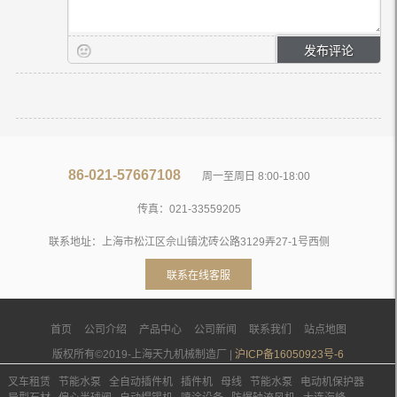
86-021-57667108
周一至周日 8:00-18:00
传真：021-33559205
联系地址：上海市松江区佘山镇沈砖公路3129弄27-1号西侧
联系在线客服
首页
公司介绍
产品中心
公司新闻
联系我们
站点地图
版权所有©2019-上海天九机械制造厂 |
沪ICP备16050923号-6
叉车租赁
节能水泵
全自动插件机
插件机
母线
节能水泵
电动机保护器