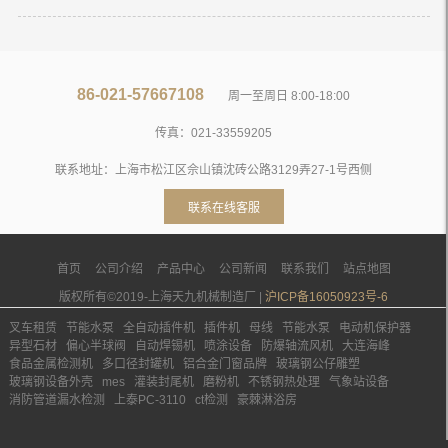
86-021-57667108
周一至周日 8:00-18:00
传真：021-33559205
联系地址：上海市松江区佘山镇沈砖公路3129弄27-1号西侧
联系在线客服
首页
公司介绍
产品中心
公司新闻
联系我们
站点地图
版权所有©2019-上海天九机械制造厂 |
沪ICP备16050923号-6
叉车租赁
节能水泵
全自动插件机
插件机
母线
节能水泵
电动机保护器
异型石材
偏心半球阀
自动焊锡机
喷涂设备
防爆轴流风机
大连海峰
食品金属检测机
多口径封罐机
铝合金门窗品牌
玻璃钢公仔雕塑
玻璃钢设备外壳
mes
灌装封尾机
磨粉机
不锈钢热处理
气象站设备
消防管道漏水检测
上泰PC-3110
ct检测
豪棘淋浴房