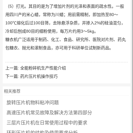
（5）打光。其目的是为了增加片剂的光泽和表面的疏水性。一般
用四川产的米心蜡，常称为川蜡；用前需精制，即加热至80～
100℃熔化后过100目筛，去除悬浮杂质，并掺入2%的硅油混匀，
冷却后刨成80目的细粉使用，每万片约用3～5kg。
糖衣机广泛适用于制药、化工、食品、研究所、医院对片剂、药丸
包糖衣、抛光和滚制食品，亦可用于科研单位试制新药品。
上一篇:
全能粉碎机生产性能介绍
下一篇:
药片压片机操作技巧
相关推荐
旋转压片机物料粘冲问题
高速压片机常见故障及解决方法第四部分
三层片压片机在日常使用过程中的要求
环形压片机的结构及使用要求分析