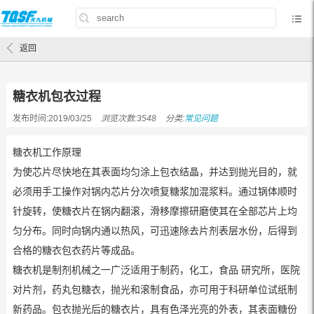
首页
/
常见问题
/
糖衣机包衣过程
返回
糖衣机包衣过程
发布时间:2019/03/25
浏览次数:3548
分类:
常见问题
糖衣机工作原理
为使芯片尽快地在其表面均匀涂上包衣结晶，并达到抛光目的，就
必须用手工操作对锅内芯片分次喷复糖浆加混浆料。通过锅体顺时
针旋转，使糖衣片在锅内翻滚，滑移摩擦研磨使其在全部芯片上均
匀分布。同时向锅内通以热风，可迅速除去片剂表层水份，后得到
合格的糖衣包衣药片等成品。
糖衣机是制剂机械之一广泛适用于制药，化工，食品 研究所，医院
对片剂，药丸包糖衣，抛光和滚制食品，亦可用于科研单位试纸制
新药品。包衣抛光后的糖衣片，具有色泽光亮的外表，其表面糖份