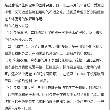
结晶后所产生的完整的固结包层，既可防止芯片氧化变质，受潮或
挥发，又可遮盖芯片服用时的不适之味，达到药片便于识别及缓和
在人体肠胃的溶解等作用。
糖衣机包衣过程：
（1）包隔离层。其目的是为了形成一层不透水的屏障，防止糖浆
中的水分浸入片芯。
（2）包粉衣层。为了尽快消除片剂的棱角，多采用交替加入糖浆
和滑石粉的办法，在隔离层的外面包上一层较厚的粉衣层。
（3）包糖衣层。粉衣层的片子表面比较粗糙、疏松，因此应再包
糖衣层使其表面光滑平整、细腻坚实。操作要点是加入稍稀的糖
浆，逐次减少用量（湿润片面即可），在低温（40%）下缓缓吹风
干燥，一般约包制10～15层。
（4）包有色糖衣层。与上述包糖衣层的工序完全相同，目的是为
了片剂美观和便于识别，区别仅在于在糖浆中添加了食用色素。每
次加入的有色糖浆中色素的浓度应由浅到深，以免产生花斑，一般
约需包制8～15层。