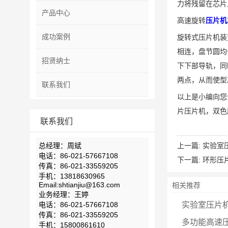
力将残留在芯片
产品中心
高速旋转
压片机
成功案例
旋转式压片机装
相连，盘节圆均
招贤纳士
下下部导轨，同
两点，从而使型
联系我们
以上是小编向您
片压片机，双色
联系我们
总经理：周斌
上一篇:
实验室
电话：86-021-57667108
下一篇:
环形压
传真：86-021-33559205
手机：13818630965
Email:shtianjiu@163.com
相关推荐
业务经理：王婷
电话：86-021-57667108
实验室压片
传真：86-021-33559205
多功能高速
手机：15800861610