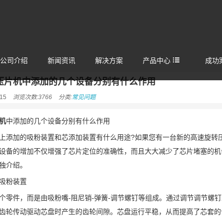
公司介绍
新闻资讯
解决方案
产品中心
成功
压片机中添加的几个设备分别有什么作用
15
浏览次数:3766
分类:
常见问题
机
中添加的几个设备分别有什么作用
上添加的吸粉装置和芯添加装置有什么用途?如果您有一台新的高速旋转
设备的增加不仅增强了芯片定位的准确性，而且大大减少了芯片堵塞的机
独介绍。
吸粉装置
个零件，而是由吸粉嘴-阻尼销-弹簧-调节螺钉等组成。通过调节调节螺
齿轮传动驱动芯盘时产生的齿轮间隙。芯盘运行平稳，从而提高了芯套的