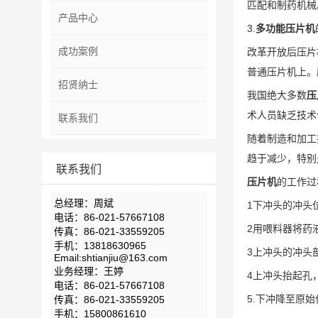
匹配和制药机械
产品中心
3.
多功能压片机
成功案例
改革开放后压片
普通压片机上。
招贤纳士
我国绝大多数
压
术人员缺乏技术
联系我们
随着制造和加工
趋于减少，特别
联系我们
压片机
的工作过
总经理：周斌
1下冲头的冲头
电话：86-021-57667108
2用喂料器将药
传真：86-021-33559205
手机：13818630965
3上冲头的冲头
Email:shtianjiu@163.com
业务经理：王婷
4上冲头抬起孔
电话：86-021-57667108
5.下冲降至原
传真：86-021-33559205
手机：15800861610