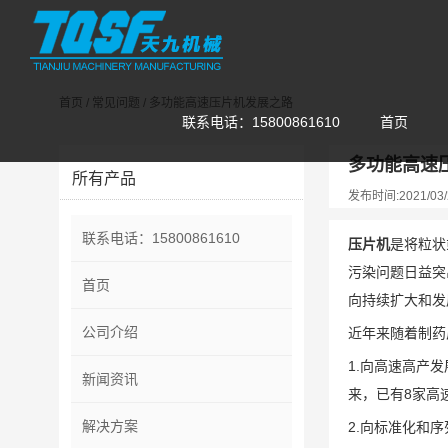
首页
/
常见问题
/
多功能高速压片机发展之路
联系电话：15800861610
首页
多功能高速
所有产品
发布时间:2021/03/
联系电话：15800861610
压片机
是将粒状
污染问题日益突
首页
向持续扩大和发
公司介绍
近年来随着制药
1.向高速高产
新闻资讯
来，已有8家高
解决方案
2.向标准化和