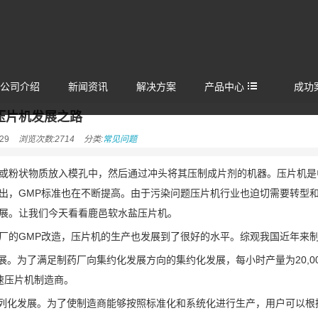
公司介绍
新闻资讯
解决方案
产品中心
成功
压片机发展之路
29
浏览次数:2714
分类:
常见问题
或粉状物质放入模孔中，然后通过冲头将其压制成片剂的机器。压片机是
出，GMP标准也在不断提高。由于污染问题压片机行业也迫切需要转型
展。让我们今天看看鹿邑软水盐压片机。
厂的GMP改造，压片机的生产也发展到了很好的水平。综观我国近年来
发展。为了满足制药厂向集约化发展方向的集约化发展，每小时产量为20,00
速压片机制造商。
序列化发展。为了使制造商能够按照标准化和系统化进行生产，用户可以