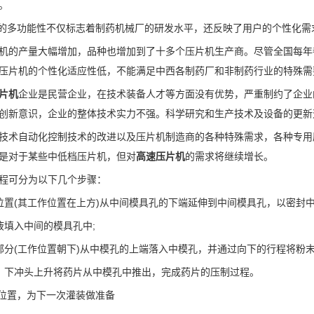
。
的多功能性不仅标志着制药机械厂的研发水平，还反映了用户的个性化需
机的产量大幅增加，品种也增加到了十多个压片机生产商。尽管全国每年
压片机的个性化适应性低，不能满足中西各制药厂和非制药行业的特殊需
片机
企业是民营企业，在技术装备人才等方面没有优势，严重制约了企业
创新意识，企业的整体技术实力不强。科学研究和生产技术及设备的更新
技术自动化控制技术的改进以及压片机制造商的各种特殊需求，各种专用压
是对于某些中低档压片机，但对
高速压片机
的需求将继续增长。
程可分为以下几个步骤：
位置(其工作位置在上方)从中间模具孔的下端延伸到中间模具孔，以密封
液填入中间的模具孔中;
部分(工作位置朝下)从中模孔的上端落入中模孔，并通过向下的行程将粉
，下冲头上升将药片从中模孔中推出，完成药片的压制过程。
始位置，为下一次灌装做准备