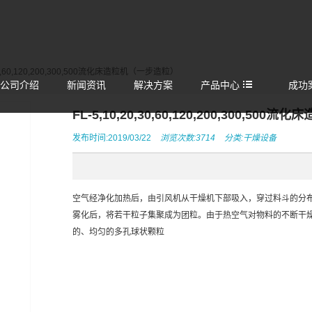
,30,60,120,200,300,500流化床造粒机（一步造粒）
公司介绍
新闻资讯
解决方案
产品中心
成功
FL-5,10,20,30,60,120,200,300,5
发布时间:2019/03/22
浏览次数:3714
分类:
干燥设备
空气经净化加热后，由引风机从干燥机下部吸入，穿过料斗的分
雾化后，将若干粒子集聚成为团粒。由于热空气对物料的不断干
的、均匀的多孔球状颗粒