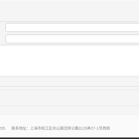
：
：
205
联系地址：上海市松江区佘山镇沈砖公路3129弄27-1号西侧