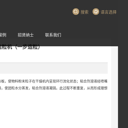
搜索
语言选择
案例
招贤纳士
联系我们
00流化床造粒机（一步造粒）
布板，使物料粉末粒子在干燥机内呈现环行流化状态；粘合剂溶液经喷嘴
燥，使团粒水分蒸发，粘合剂溶液凝固。此过程不断重复，从而形成理想