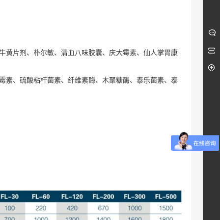
牛黄片剂、朴尔敏、清血八味胶囊、庆大霉素、仙人掌胃康
霉素、硫酸粘杆菌素、纤维素酶、木聚糖酶、泰乐菌素、泰