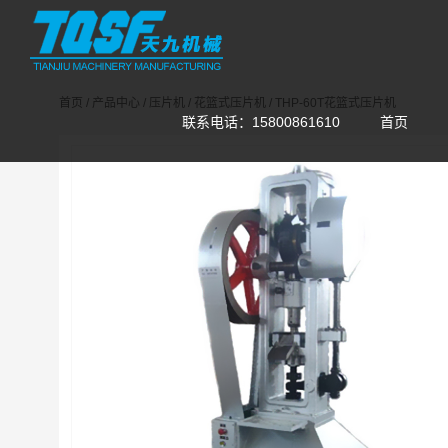
首页
/
产品中心
/
压片机
/
花篮式压片机
/
THP-60T花篮式压片机
联系电话：15800861610
首页