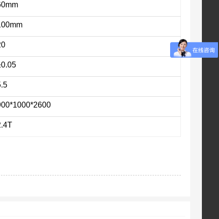
60mm
100mm
20
±0.05
5.5
900*1000*2600
2.4T