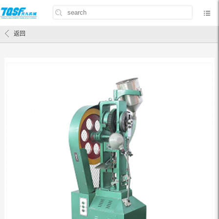
首页
/
产品中心
/
压片机
/
花篮式压片机
/
THP-15花篮式压片机
返回