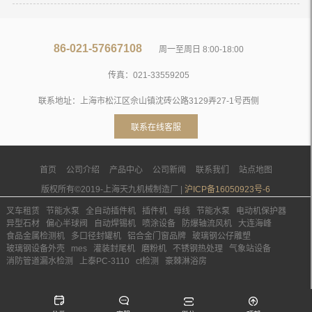
86-021-57667108
周一至周日 8:00-18:00
传真：021-33559205
联系地址：上海市松江区佘山镇沈砖公路3129弄27-1号西侧
联系在线客服
首页
公司介绍
产品中心
公司新闻
联系我们
站点地图
版权所有©2019-上海天九机械制造厂 |
沪ICP备16050923号-6
叉车租赁
节能水泵
全自动插件机
插件机
母线
节能水泵
电动机保护器
异型石材
偏心半球阀
自动焊锡机
喷涂设备
防爆轴流风机
大连海峰
食品金属检测机
多口径封罐机
铝合金门窗品牌
玻璃钢公仔雕塑
玻璃钢设备外壳
mes
灌装封尾机
磨粉机
不锈钢热处理
气象站设备
消防管道漏水检测
上泰PC-3110
ct检测
豪棘淋浴房