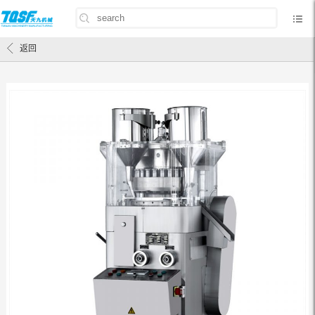
首页
/
产品中心
/
压片机
/
低速旋转压片机
/
ZPW-21A，21B旋转式压片机
返回