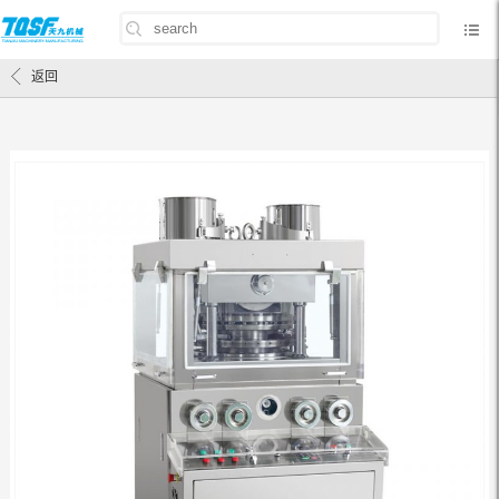
首页
/
产品中心
/
压片机
/
低速旋转压片机
/
ZP-33D、35D、37D、41D 旋转式压
片机
返回