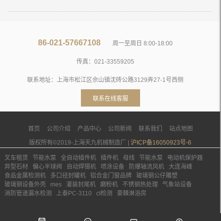
86-021-57667108
周一至周日 8:00-18:00
传真：021-33559205
联系地址：上海市松江区佘山镇沈砖公路3129弄27-1号西侧
联系在线客服
首页
公司介绍
产品中心
公司新闻
联系我们
站点地图
版权所有©2019-上海天九机械制造厂 |
沪ICP备16050923号-6
叉车租赁
节能水泵
全自动插件机
插件机
母线
节能水泵
电动机保护器
异型石材
偏心半球阀
自动焊锡机
喷涂设备
防爆轴流风机
大连海峰
食品金属检测机
多口径封罐机
铝合金门窗品牌
玻璃钢公仔雕塑
玻璃钢设备外壳
mes
灌装封尾机
磨粉机
不锈钢热处理
气象站设备
消防管道漏水检测
上泰PC-3110
ct检测
豪棘淋浴房