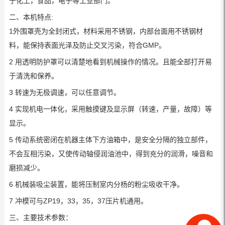
于化工，食品，电子等工业部门。
二、本机特点:
1外围罩壳为全封闭式，材料采用不锈钢，内部台面用不锈钢材
料，能保持表面光泽及防止交叉污染，符合GMP。
2 用透明防护罩可以清楚地看到机械操作的情况。且能全部打开易
于清洗和保养。
3 转速为无极调速，可以任意调节。
4 实现机电一体化，采用触摸键及显示屏（转速，产量，故障）等
显示。
5 传动系统密闭在机器主体下方油箱中，是安全分隔的独立部件，
不会互相污染，又使传动轴侵润油池中，得到充分的润滑，噪音和
磨损减少。
6 机械装吸尘装置，能将压制室内分杨的粉尘吸收干净。
7 冲模可与ZP19，33，35，37压片机通用。
三、主要技术参数：