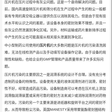
压片机在压片过程中有灰尘问题。这是一个亟待解决的问题。目
前，国内高速旋转压片机和筛分机在生产过程中产生的粉尘一般都
装有专用的真空吸尘器以提供负压以消除其吸力。但是由于现有技
术水平和认识之间的差距，该设备本身的密封效果不理想，并且一
些灰尘仍然泄漏到净化区域。另外，材料运输或药片重新排序过程
中产生的灰尘也可能直接从相关接头泄漏到净化区。
中小型制药公司使用的
压片机
的大多数问题是压片机的污染清洗困
难，无法在线检测产品以及手动填写设备操作记录。由于设备的局
限性和缺陷，也给企业的GMP管理和产品质量带来了许多实际问
题。
压片机污染的主要原因之一是润滑系统的设计不合理。没有充分考
虑制药设备的特殊性。设备使用大量的液体润滑剂进行润滑，密封
性不好，经常造成药品污染。设备制造商可以考虑在压片机上添加
润滑脂润滑装置或采用可靠的密封方法来减少或消除润滑剂对药物
的污染。污染的另一个主要来源是进纸器和旋转平台之间的密封不
良，从而导致粉尘污染。英国MANESTY采用带聚氨酯密封圈结构