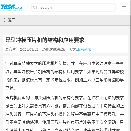
首页
/
公司新闻
/
异型冲模压片机的结构和应用要求
返回
异型冲模压片机的结构和应用要求
发布时间:2021/03/12
浏览次数:6818
分类:
公司新闻
针对具有特殊要求的
压片机
的结构，并且在应用中必须注意一些事
项。异型冲模压片机压机的结构和应用要求：如果药片受到异型模
的约束，则该模具有一定的定位要求，例如正方形三角形椭圆形等
形状。
压片机
转盘的上冲头对压片机的结构有要求。在冲模上前进的要求
是因为上冲头需要具有方向键，该方向键在设备过程中与转盘的上
冲头兼容。压片机的下冲头在操作过程中不会离开中间模具孔，并
且不需要其他处理。使用异形冲头约束药片冲头不能安全滚动，只
能沿着上下导轨上下移动。当驱动转台时，冲头和导轨滑动并摩