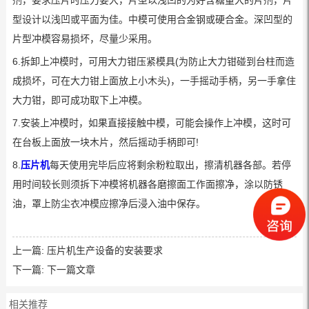
剂，要求压片时压力要大，片型以浅凹的为好含糖量大的片剂，片
型设计以浅凹或平面为佳。中模可使用合金钢或硬合金。深凹型的
片型冲模容易损坏，尽量少采用。
6.拆卸上冲模时，可用大力钳压紧模具(为防止大力钳碰到台柱而造
成损坏，可在大力钳上面放上小木头)，一手摇动手柄，另一手拿住
大力钳，即可成功取下上冲模。
7.安装上冲模时，如果直接接触中模，可能会操作上冲模，这时可
在台板上面放一块木片，然后摇动手柄即可!
8.
压片机
每天使用完毕后应将剩余粉粒取出，擦清机器各部。若停
用时间较长则须拆下冲模将机器各磨擦面工作面擦净，涂以防锈
油，罩上防尘衣冲模应擦净后浸入油中保存。
上一篇:
压片机生产设备的安装要求
下一篇:
下一篇文章
相关推荐