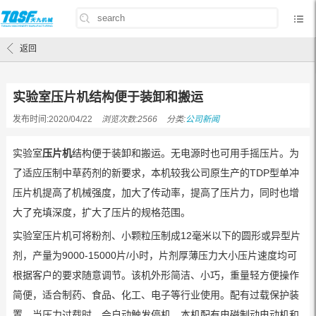
首页
/
公司新闻
/
实验室压片机结构便于装卸和搬运
返回
实验室压片机结构便于装卸和搬运
发布时间:2020/04/22
浏览次数:2566
分类:
公司新闻
实验室
压片机
结构便于装卸和搬运。无电源时也可用手摇压片。为
了适应压制中草药剂的新要求，本机较我公司原生产的TDP型单冲
压片机提高了机械强度，加大了传动率，提高了压片力，同时也增
大了充填深度，扩大了压片的规格范围。
实验室压片机可将粉剂、小颗粒压制成12毫米以下的圆形或异型片
剂，产量为9000-15000片/小时，片剂厚薄压力大小压片速度均可
根据客户的要求随意调节。该机外形简洁、小巧，重量轻方便操作
简便，适合制药、食品、化工、电子等行业使用。配有过载保护装
置，当压力过载时，会自动触发停机。本机配有电磁制动电动机和