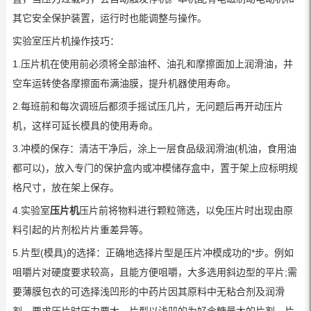
其它安全保护装置，运行时也能调整与操作。
实验室压片机操作技巧：
1.压片机在使用前必须将全部油杯、油孔和摩擦面加上润滑油，并
空车运转使各摩擦面布满油膜，提升机器使用寿命。
2.每班前和每次调班后都须手摇试压几片，无问题后再开动压片
机，这样可延长模具的使用寿命。
3.冲模的保存：清洁干净后，涂上一层食品级润滑油(机油，食用油
都可以)，放入专门的保护盒内或冲模储存盒中，置于架上应标明规
格尺寸，放在架上保存。
4.实验室
压片机
压片前将物料进行颗粒筛选，以免压片时出现由原
料引起的片剂松片片重差异等。
5.片型(模具)的选择：正确地选择片型是压片冲模成功的*步。例如
咀嚼片对硬度要求较高，且能方便咀嚼，大多选用斜边型的平片;需
要薄膜包衣的可选择浅凹形的中药片因其原料中无粘合剂及润滑