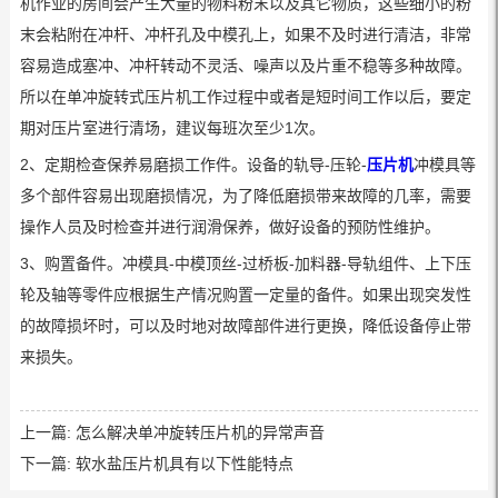
机作业的房间会产生大量的物料粉末以及其它物质，这些细小的粉
末会粘附在冲杆、冲杆孔及中模孔上，如果不及时进行清洁，非常
容易造成塞冲、冲杆转动不灵活、噪声以及片重不稳等多种故障。
所以在单冲旋转式压片机工作过程中或者是短时间工作以后，要定
期对压片室进行清场，建议每班次至少1次。
2、定期检查保养易磨损工作件。设备的轨导-压轮-
压片机
冲模具等
多个部件容易出现磨损情况，为了降低磨损带来故障的几率，需要
操作人员及时检查并进行润滑保养，做好设备的预防性维护。
3、购置备件。冲模具-中模顶丝-过桥板-加料器-导轨组件、上下压
轮及轴等零件应根据生产情况购置一定量的备件。如果出现突发性
的故障损坏时，可以及时地对故障部件进行更换，降低设备停止带
来损失。
上一篇:
怎么解决单冲旋转压片机的异常声音
下一篇:
软水盐压片机具有以下性能特点