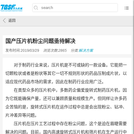
首页
/
解决方案
/
国产压片机粉尘问题亟待解决
返回
国产压片机粉尘问题亟待解决
发布时间:2019/03/29
浏览次数:2865
分类:
解决方案
对于制药行业来说，压片机是不可或缺的一款设备。它能把一
切颗粒状或者是粉状等其它一切不规则形状的药品压制成片状，以
适应现代药品市场的需求，因此在制药行业应用广泛。
在类型众多的压片机中，多数药企偏爱旋转式制药压片机，因
为它既能确保产量，还可以兼顾质量和规模生产。但同样让许多药
企苦恼的是，旋转式压片机在运作过程中总是会出现粉尘、钻冲、
片冲差异等问题。
压片机在压片工艺过程中存在粉尘问题，这个是迫在眉睫需要
解决的问题。目前，国内高速旋转式压片机和筛片机在生产运行中