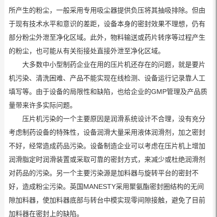
所产生的粉尘，一般采用专用吸尘器提供负压将其抽吸排除。但由
于现有技术水平和意识的差距，设备本身的密封效果不理想，仍有
部分粉尘外泄至净化区域。此外，物料输送或药片转序等过程产生
的粉尘，也可能从有关衔接处直接外泄至净化区域。
大多数中小型制药企业在用的压片机还存在的问题，就是要片
机污染、清洗困难、产品不能实现在线检测、设备运行记录靠人工
填写等。由于设备的局限性和缺陷，也给企业的GMP管理及产品质
量带来许多实际问题。
压片机污染的一个主要原因是润滑系统设计不合理，没有充分
考虑制药设备的特殊性，设备润滑大量采用液体润滑剂，加之密封
不好，经常造成药品污染。设备制造企业可以考虑在压片机上增加
润滑脂定时润滑装置或采取可靠的密封方式，来减少或杜绝润滑剂
对药品的污染。另一个主要污染源是加料器与旋转平台的密封不
好，造成粉尘污染。英国MANESTY采用聚氨酯密封圈结构的无间
隙加料器，使加料器底部与转台中模实现零间隙接触，避免了目前
加料器在密封上的缺陷。